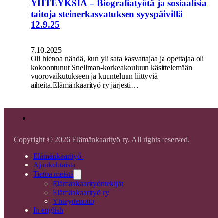
YHTEYKSIÄ – Biografiatyötä ja sosiaalisia
taitoja steinerkasvatuksen syyspäivillä
12.9.25
7.10.2025
Oli hienoa nähdä, kun yli sata kasvattajaa ja opettajaa oli
kokoontunut Snellman-korkeakouluun käsittelemään
vuorovaikutukseen ja kuunteluun liittyviä
aiheita.Elämänkaarityö ry järjesti…
Copyright © 2026 Elämänkaarityö ry. All rights reserved.
Elämänkaarityö
Ajankohtaista
Tietoa meistä
Elämänkaarityöntekijät
Elämänkaarityö ry
Yhteydenotto
In english