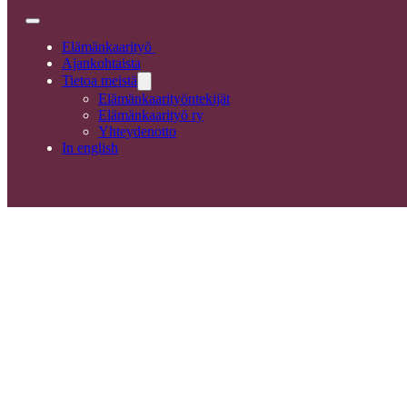
Elämänkaarityö
Ajankohtaista
Tietoa meistä
Elämänkaarityöntekijät
Elämänkaarityö ry
Yhteydenotto
In english